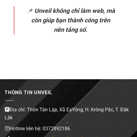
📌
Unveil không chỉ làm web, mà
còn giúp bạn thành công trên
nền tảng số.
THÔNG TIN UNVEIL
🅿️Địa chỉ: Thôn Tân Lập, Xã EaYông, H. Krông Păc, T. Đăk
Lăk
🛜Hotline liên hệ: 0372892186