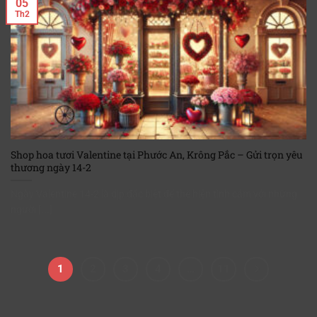
05
Th2
Shop hoa tươi Valentine tại Phước An, Krông Pắc – Gửi trọn yêu
thương ngày 14-2
Ngày Valentine 14-2 là dịp đặc biệt để thể hiện tình cảm với những
người [...]
1
2
3
4
…
11