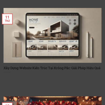
11
Th2
Xây Dựng Website Kiến Trúc Tại Krông Păc: Giải Pháp Hiệu Quả
Ngành thiết kế – kiến trúc tại Krông Pắk đang phát triển mạnh mẽ,
với [...]