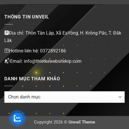
THÔNG TIN UNVEIL
🅿️Địa chỉ: Thôn Tân Lập, Xã EaYông, H. Krông Păc, T. Đăk
Lăk
🛜Hotline liên hệ: 0372892186
📬Email: info@thietkewebsitekrp.com
DANH MỤC THAM KHẢO
DANH
MỤC
THAM
KHẢO
Copyright 2026 ©
Unveil Theme