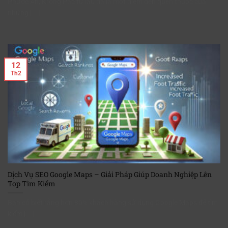
Phước An, Krông Pắc từ lâu đã là một điểm đến quen thuộc của
những [...]
12
Th2
Dịch Vụ SEO Google Maps – Giải Pháp Giúp Doanh Nghiệp Lên
Top Tìm Kiếm
Bạn có biết rằng hơn 80% khách hàng sử dụng Google Maps để tìm
kiếm [...]