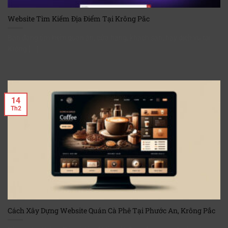
Website Tìm Kiếm Địa Điểm Tại Krông Păc
Bạn đang tìm kiếm quán ăn, cửa hàng, khách sạn, hay dịch vụ tại
Krông [...]
14
Th2
Cách Xây Dựng Website Quán Cà Phê Tại Phước An, Krông Pắc