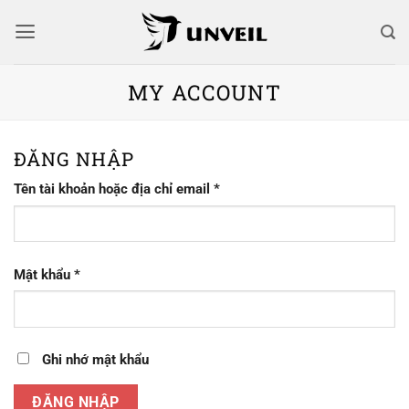
Bỏ
qua
nội
dung
MY ACCOUNT
ĐĂNG NHẬP
Bắt
Tên tài khoản hoặc địa chỉ email
*
buộc
Bắt
Mật khẩu
*
buộc
Ghi nhớ mật khẩu
ĐĂNG NHẬP