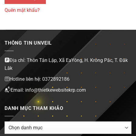
Quên mật khẩu?
THÔNG TIN UNVEIL
🅿️Địa chỉ: Thôn Tân Lập, Xã EaYông, H. Krông Păc, T. Đăk
Lăk
🛜Hotline liên hệ: 0372892186
📬Email: info@thietkewebsitekrp.com
DANH MỤC THAM KHẢO
DANH
MỤC