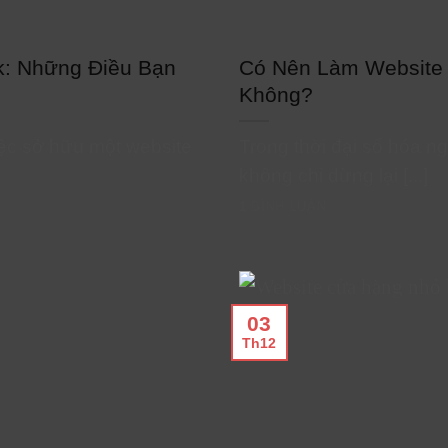
k: Những Điều Bạn
Có Nên Làm Website
Không?
iệc sở hữu một website
Trong thời đại số hóa ng
không chỉ dừng lại [...]
1 BÌNH LUẬN
03
Th12