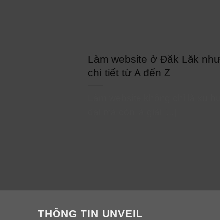
Làm website ở Đăk Lăk nh
chi tiết từ A đến Z
Làm website không chỉ là xu h
đại mà còn là giải [...]
THÔNG TIN UNVEIL