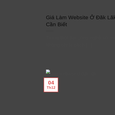
Giá Làm Website Ở Đăk Lă
Cần Biết
Trong thời đại công nghệ số, v
không chỉ là cách [...]
04
Th12