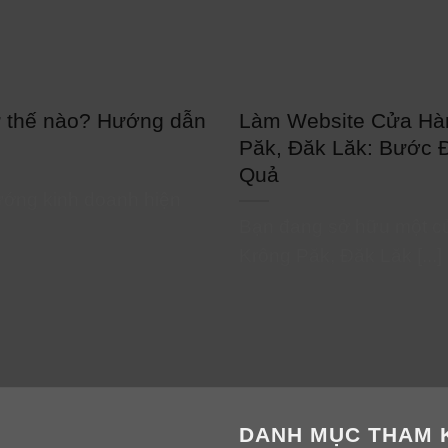
ư thế nào? Hướng dẫn
Làm Website Cửa Hà
Păk, Đăk Lăk: Bước 
Quả
ướng kinh doanh hiện
Bạn đang sở hữu một cử
Krông Păk, Đăk Lăk [...]
DANH MỤC THAM 