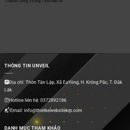
Thành Công Trong Thời Đại Số
Trong thế giới hiện đại, nhận diện thương hiệu không chỉ giới hạn ở
logo [...]
THÔNG TIN UNVEIL
🅿️Địa chỉ: Thôn Tân Lập, Xã EaYông, H. Krông Păc, T. Đăk
Lăk
🛜Hotline liên hệ: 0372892186
📬Email: info@thietkewebsitekrp.com
DANH MỤC THAM KHẢO