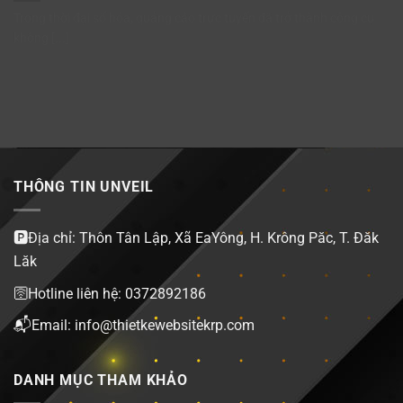
Trong thời đại số hóa, quảng cáo trực tuyến đã trở thành công cụ
không [...]
THÔNG TIN UNVEIL
🅿️Địa chỉ: Thôn Tân Lập, Xã EaYông, H. Krông Păc, T. Đăk
Lăk
🛜Hotline liên hệ: 0372892186
📬Email: info@thietkewebsitekrp.com
DANH MỤC THAM KHẢO