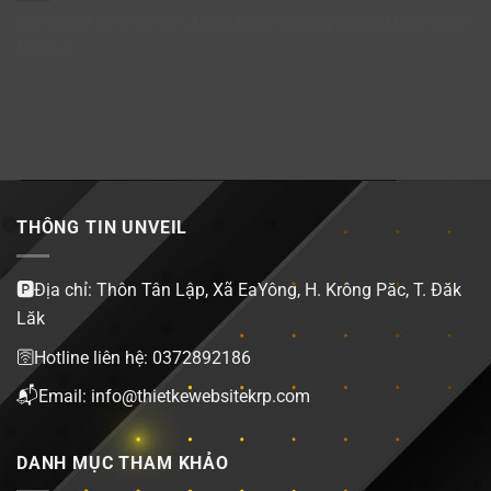
Bạn có biết rằng hơn 80% khách hàng sử dụng Google Maps để tìm
kiếm [...]
THÔNG TIN UNVEIL
🅿️Địa chỉ: Thôn Tân Lập, Xã EaYông, H. Krông Păc, T. Đăk
Lăk
🛜Hotline liên hệ: 0372892186
📬Email: info@thietkewebsitekrp.com
DANH MỤC THAM KHẢO