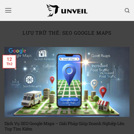
Bỏ
qua
nội
dung
LƯU TRỮ THẺ:
SEO GOOGLE MAPS
12
Th2
Dịch Vụ SEO Google Maps – Giải Pháp Giúp Doanh Nghiệp Lên
Top Tìm Kiếm