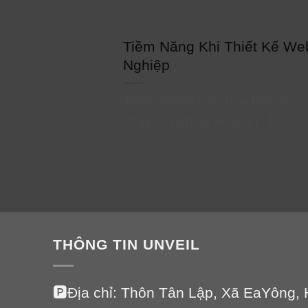
Tiềm Năng Khi Thiết Kế We
Nghiệp
Trong thời đại số hóa hiện nay
chuyên nghiệp không [...]
THÔNG TIN UNVEIL
🅿️Địa chỉ: Thôn Tân Lập, Xã EaYông, 