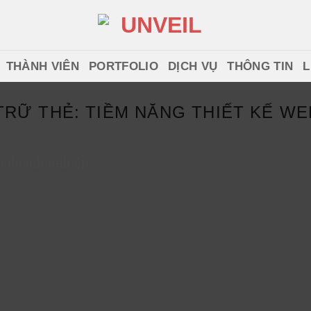
THÀNH VIÊN
PORTFOLIO
DỊCH VỤ
THÔNG TIN
L
TRỮ THẺ:
TIỀM NĂNG THIẾT KẾ WE