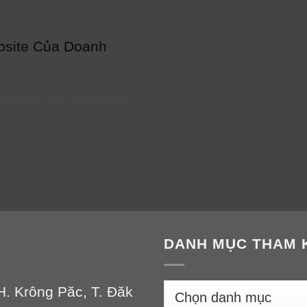
bsite Của Doanh
, sở hữu một trang web
DANH MỤC THAM 
DANH
H. Krông Păc, T. Đăk