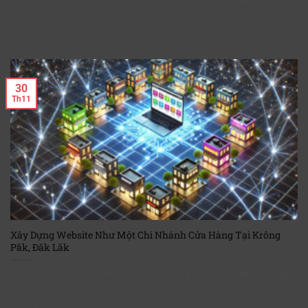
Việc sở hữu một website đã trở thành nhu cầu không thể thiếu
trong thời [...]
30
Th11
Xây Dựng Website Như Một Chi Nhánh Cửa Hàng Tại Krông
Păk, Đăk Lăk
Trong thời đại công nghệ số, một website không chỉ là kênh thông
tin mà [...]
1 BÌNH LUẬN