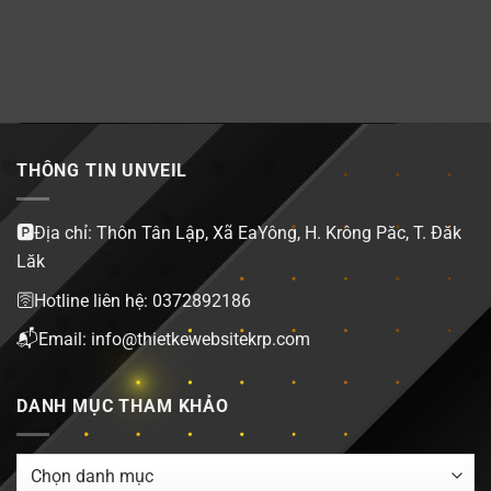
THÔNG TIN UNVEIL
🅿️Địa chỉ: Thôn Tân Lập, Xã EaYông, H. Krông Păc, T. Đăk
Lăk
🛜Hotline liên hệ: 0372892186
📬Email: info@thietkewebsitekrp.com
DANH MỤC THAM KHẢO
DANH
MỤC