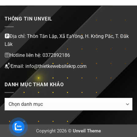
THÔNG TIN UNVEIL
🅿️Địa chỉ: Thôn Tân Lập, Xã EaYông, H. Krông Păc, T. Đăk
Lăk
🛜Hotline liên hệ: 0372892186
📬Email: info@thietkewebsitekrp.com
DANH MỤC THAM KHẢO
DANH
MỤC
THAM
KHẢO
Copyright 2026 ©
Unveil Theme