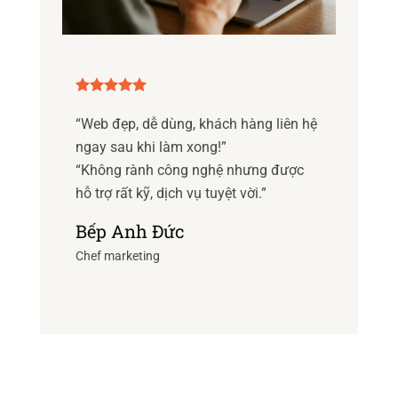
cidunt
“Web đẹp, dễ dùng, khách hàng liên hệ
Nonummy ni
am dolor sit
ngay sau khi làm xong!”
laoreet dol
t volutpat.
“Không rành công nghệ nhưng được
amet elit d
hỗ trợ rất kỹ, dịch vụ tuyệt vời.”
Daisy M
Bếp Anh Đức
Digital Officer
Chef marketing