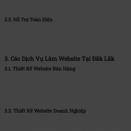
từng ngành nghề.
2.3. Hỗ Trợ Toàn Diện
Đơn vị uy tín không chỉ dừng lại ở việc thiết kế mà còn hỗ
trợ bảo trì, nâng cấp và hướng dẫn sử dụng website hiệu
quả.
3. Các Dịch Vụ Làm Website Tại Đăk Lăk
3.1. Thiết Kế Website Bán Hàng
Giao diện thân thiện với người dùng.
Tích hợp giỏ hàng, thanh toán online và quản lý đơn
hàng dễ dàng.
3.2. Thiết Kế Website Doanh Nghiệp
Phù hợp với các công ty cần quảng bá dịch vụ.