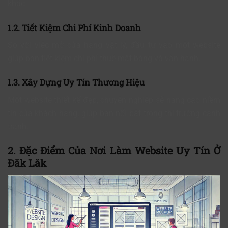
khác.
1.2. Tiết Kiệm Chi Phí Kinh Doanh
So với việc mở cửa hàng vật lý, đầu tư vào một website
giúp bạn tiết kiệm chi phí thuê mặt bằng và vận hành.
1.3. Xây Dựng Uy Tín Thương Hiệu
Một website thiết kế đẹp, chuyên nghiệp sẽ nâng cao niềm
tin của khách hàng, giúp bạn nổi bật trong thị trường cạnh
tranh.
2. Đặc Điểm Của Nơi Làm Website Uy Tín Ở
Đăk Lăk