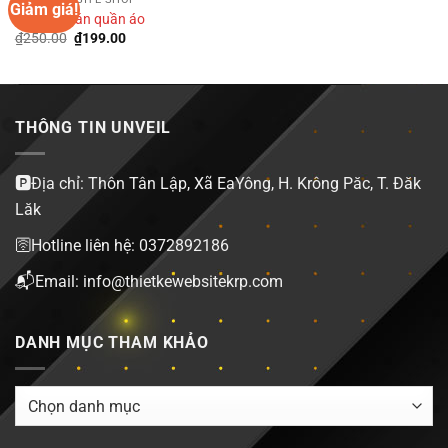
Giảm giá!
Website bán quần áo
Giá
Giá
₫
250.00
₫
199.00
gốc
hiện
là:
tại
₫250.00.
là:
₫199.00.
THÔNG TIN UNVEIL
🅿️Địa chỉ: Thôn Tân Lập, Xã EaYông, H. Krông Păc, T. Đăk
Lăk
🛜Hotline liên hệ: 0372892186
📬Email: info@thietkewebsitekrp.com
DANH MỤC THAM KHẢO
DANH
MỤC
THAM