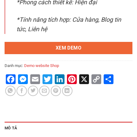
*Phong cách thiết kế: Hiện đại
là:
tại
₫29.00.
là:
₫25.00.
*Tính năng tích hợp: Cửa hàng, Blog tin
tức, Liên hệ
XEM DEMO
Danh mục:
Demo website Shop
Facebook
Messenger
Email
Twitter
LinkedIn
Pinterest
X
Copy
Shar
Link
MÔ TẢ