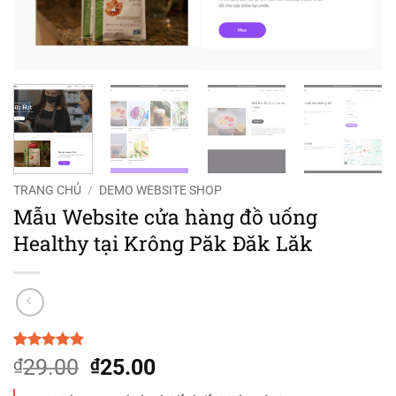
TRANG CHỦ
/
DEMO WEBSITE SHOP
Mẫu Website cửa hàng đồ uống
Healthy tại Krông Păk Đăk Lăk
5
1
trên 5
Giá
Giá
29.00
25.00
₫
₫
dựa trên
gốc
hiện
đánh giá