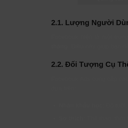
2.1. Lượng Người Dù
Facebook hiện là một tron
tháng
. Điều này giúp bạn d
2.2. Đối Tượng Cụ Th
Facebook Ads cung cấp các 
dựa trên:
Nhân khẩu học
: Độ tuổi, 
Sở thích
: Thể thao, thời 