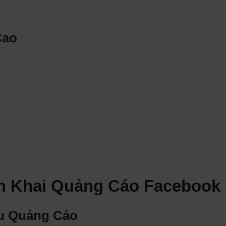
uyên mua sắm online, dùng thiết bị nào.
Cao
ông chỉ là hiển thị mà còn khuyến khích ngư
n trực tiếp.
hể thiết lập ngân sách theo ngày hoặc tổng 
ển Khai Quảng Cáo Facebook
êu Quảng Cáo