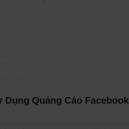
ột hình ảnh đơn giản thu hút sự chú ý.
dung video ngắn hoặc dài kể câu chuyện về sả
 (Carousel)
: Cho phép hiển thị nhiều hình ả
lection)
: Tích hợp sản phẩm để khách hàng d
mic Ads)
: Tự động hiển thị sản phẩm phù hợp 
Sử Dụng Quảng Cáo Faceboo
cebook là một trong những hình thức marketing on