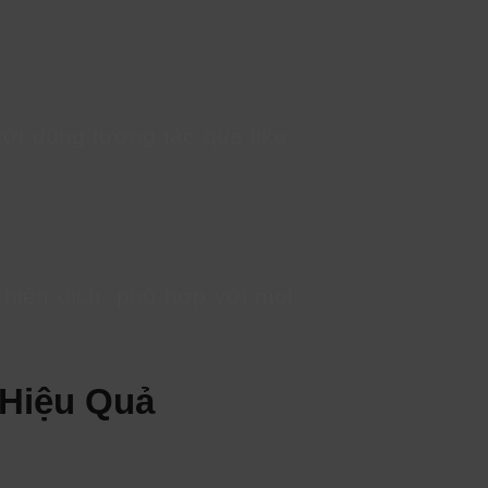
ời dùng tương tác qua like,
chiến dịch, phù hợp với mọi
 Hiệu Quả