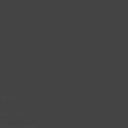
hể tạo:
 hàng cũ).
ng tiềm năng.