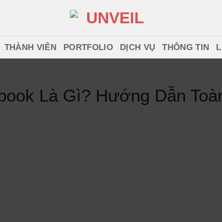
THÀNH VIÊN
PORTFOLIO
DỊCH VỤ
THÔNG TIN
L
ook Là Gì? Hướng Dẫn Toàn
ở thành công cụ quan trọng trong chiến lược 
doanh nghiệp hiện nay. Với hơn 2,8 tỷ người