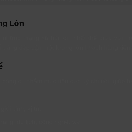
ng Lớn
g những mạng xã hội lớn nhất thế giới, với 
ễ dàng tiếp cận một lượng lớn khách hàng tiềm
ể
công cụ nhắm mục tiêu cực kỳ chi tiết, giúp b
giới tính, vị trí.
trang, du lịch, công nghệ, v.v.