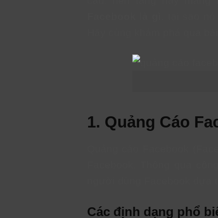
cầu, nền tảng này mang 
Facebook là gì
, tại sao n
Hãy cùng khám phá qua bài v
1. Quảng Cáo Fa
Quảng cáo Facebook (Faceb
Facebook. Thông qua công 
người dùng Facebook dựa trên
Các định dạng phổ bi