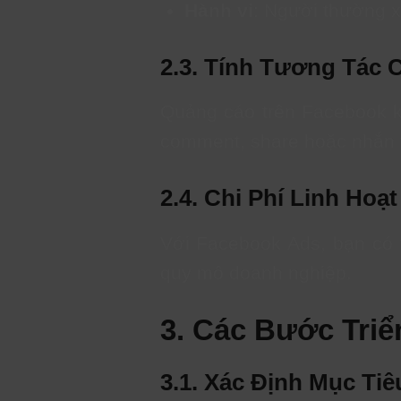
Hành vi
: Người thường x
2.3. Tính Tương Tác 
Quảng cáo trên Facebook kh
comment, share hoặc nhắn ti
2.4. Chi Phí Linh Hoạt
Với Facebook Ads, bạn có t
quy mô doanh nghiệp.
3. Các Bước Tri
3.1. Xác Định Mục Ti