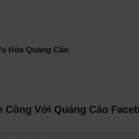
 Ưu Hóa Quảng Cáo
 Manager
để theo dõi hiệu suất quảng cáo.
 trọng như: CPC (chi phí mỗi lần nhấp), CTR (
nh Công Với Quảng Cáo Face
Hiểu quảng cáo Facebook để thực hiện tốt hơn