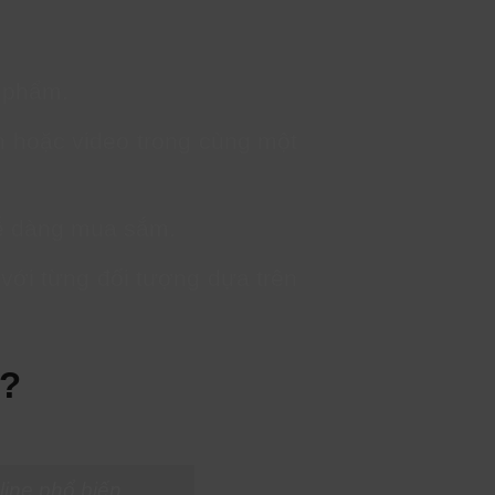
n phẩm.
nh hoặc video trong cùng một
ễ dàng mua sắm.
với từng đối tượng dựa trên
k?
line phổ biến