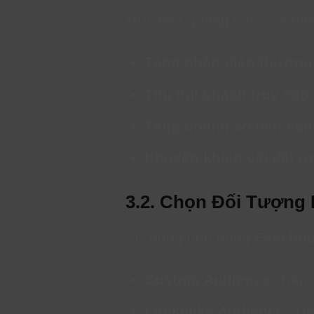
Mục tiêu quảng cáo của bạn
Tăng nhận diện thương
Thu hút khách truy cập
Tăng doanh số bán hàn
Khuyến khích cài đặt ứ
3.2. Chọn Đối Tượng 
Sử dụng tính năng
Faceboo
Custom Audience
: Tiếp
Lookalike Audience
: Tì