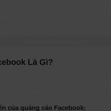
lại cơ hội lớn để tiếp cận khách hàng ti
ó quan trọng và làm thế nào để tối ưu hóa ch
iết chi tiết dưới đây.
Quảng cáo facebook là gì?
cebook Là Gì?
ook Ads) là một hình thức quảng cáo trả phí
cụ này, bạn có thể giới thiệu sản phẩm, dị
 các tiêu chí như độ tuổi, giới tính, sở thích,
ến của quảng cáo Facebook: