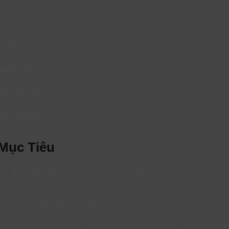
 là gì? Facebook cung cấp nhiều lựa chọn:
 hiệu
 website
g online
ng dụng
Mục Tiêu
k Audience
để định nghĩa đối tượng. Bạn có t
 cận người đã tương tác trước đó (ví dụ: khách
m kiếm đối tượng có hành vi tương tự khách hà