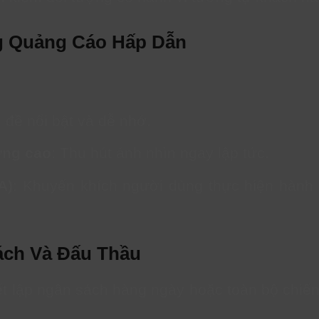
ng Quảng Cáo Hấp Dẫn
u đề nổi bật và dễ nhớ.
ợng cao
: Thu hút ánh nhìn ngay lập tức.
A)
: Khuyến khích người dùng thực hiện hành
Sách Và Đấu Thầu
t lập ngân sách hàng ngày hoặc toàn bộ chiến