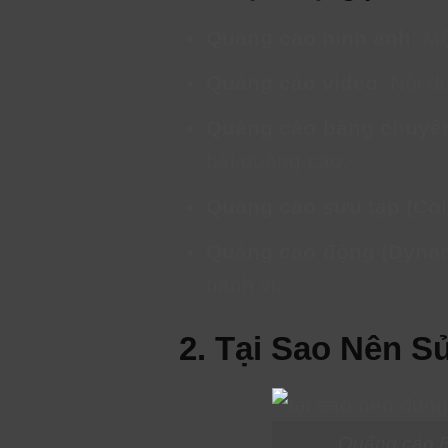
Quảng cáo hình ảnh
: M
Quảng cáo video
: Nội 
Quảng cáo băng chuyền
bài quảng cáo.
Quảng cáo sưu tập (Col
Quảng cáo động (Dyna
hành vi.
2. Tại Sao Nên 
Quảng cáo Fa