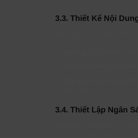
3.3. Thiết Kế Nội Du
Nội dung quảng cáo nên:
Ngắn gọn, súc tích
: Tiê
Hình ảnh/video chất lư
Kêu gọi hành động (CT
hiểu thêm”.
3.4. Thiết Lập Ngân 
Facebook cho phép bạn thiế
chiến lược đấu thầu như: