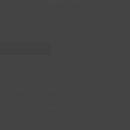
ềm năng. Nhưng
quảng cáo
iến dịch quảng cáo của bạn?
 trên nền tảng mạng xã hội
ch vụ hoặc thương hiệu đến
 hành vi, và địa điểm.