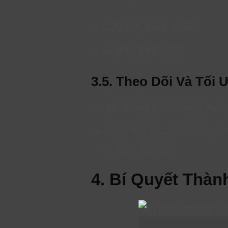
Chi phí thấp nhất
Giá trị cao nhất
3.5. Theo Dõi Và Tối
Sử dụng Facebook Ads
Kiểm tra các chỉ số quan
nhuận đầu tư).
4. Bí Quyết Thà