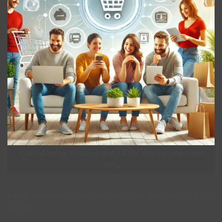
CSKH đóng vai trò quyết định khi KH mua sản phẩm trên
mạng
Khách hàng luôn muốn cảm giác được quan tâm và hỗ trợ
kịp thời.