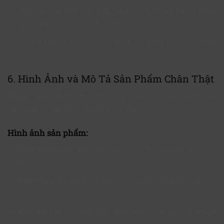
Website cần tích hợp
SSL
để bảo vệ thông tin cá nhân
và tài khoản của khách hàng.
Thông báo minh bạch về cách sử dụng dữ liệu khách
hàng.
6. Hình Ảnh và Mô Tả Sản Phẩm Chân Thật
Khách hàng không thể trực tiếp kiểm tra sản phẩm nên
hình ảnh và mô tả là yếu tố quyết định.
Hình ảnh sản phẩm:
Chất lượng cao
: Đảm bảo rõ nét và đúng màu sắc thực
tế.
Nhiều góc độ
: Giúp khách hàng hình dung chi tiết sản
phẩm.
Ảnh thực tế
: Có thể đính kèm hình ảnh thật từ khách