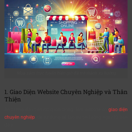
Mua sắm trực tuyến hiện giờ đã trở thành xu hướng
1. Giao Diện Website Chuyên Nghiệp và Thân
Thiện
Ấn tượng đầu tiên rất quan trọng. Một website có
giao diện
chuyên nghiệp
, dễ sử dụng sẽ tạo sự tin tưởng ngay từ ban
đầu.