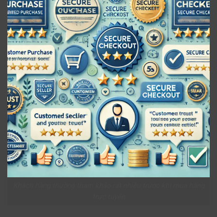
Khách hàng thường tham khảo rất nhiều trước khi mua hàng
trực tuyến