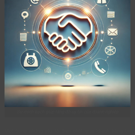
Sự minh bạch giúp tăng độ uy tín của doanh nghiệp
Một trong những yếu tố then chốt giúp khách hàng tin