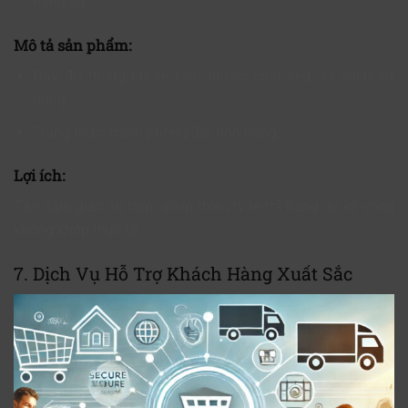
hàng cũ.
Mô tả sản phẩm:
Đầy đủ thông tin về kích thước, chất liệu, và cách sử
dụng.
Trung thực, tránh phóng đại tính năng.
Lợi ích:
Tạo cảm giác an tâm, giảm thiểu tỷ lệ trả hàng do kỳ vọng
không khớp thực tế.
7. Dịch Vụ Hỗ Trợ Khách Hàng Xuất Sắc