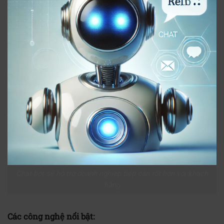
Chat bot sẽ hỗ trợ doanh nghiệp tiếp cận tốt hơn với khách
hàng
Các công nghệ nổi bật: