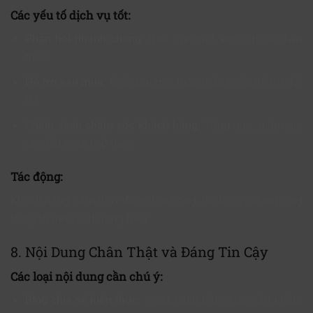
Các yếu tố dịch vụ tốt:
Phản hồi nhanh chóng
: Qua live chat, email hoặc điện
thoại.
Hỗ trợ sau mua
: Giải đáp mọi thắc mắc hoặc hỗ trợ đổi
trả.
Chính sách chăm sóc khách hàng
: Tặng quà, giảm giá
cho lần mua tiếp theo.
Tác động:
Khách hàng cảm thấy được tôn trọng, từ đó xây dựng lòng
trung thành với thương hiệu.
8. Nội Dung Chân Thật và Đáng Tin Cậy
Các loại nội dung cần chú ý:
Blog chia sẻ kiến thức
: Ví dụ, cách bảo quản sản phẩm