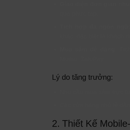
Giao diện đơn giản như
quá phức tạp.
Tích hợp đa ngôn ngữ
khác, đặc biệt là khách d
Mua sắm dễ dàng
: Tí
Momo, ZaloPay.
Lý do tăng trưởng:
Nhu cầu mua sắm trực tuy
Các cửa hàng nhỏ lẻ dần 
2. Thiết Kế Mobile