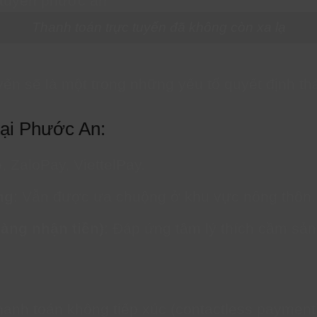
Thanh toán trực tuyến đã không còn xa lạ
yến sẽ là một trong những yếu tố quyết định t
tại Phước An:
 ZaloPay, ViettelPay.
ng
: Vẫn được ưa chuộng ở khu vực nông thôn.
àng nhận tiền)
: Đáp ứng tâm lý thích cầm sản 
hanh toán không tiếp xúc (contactless payment