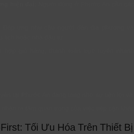
ng hiện đại
: Người dùng ở Phước An cần các
: Đáp ứng nhu cầu người dân địa phương và
u lịch hoặc nhà đầu tư.
ch hợp giỏ hàng, thanh toán trực tuyến nhan
ến tại Phước An đang tăng nhờ sự tiện lợi và 
nhận ra tầm quan trọng của việc tiếp cận khá
-First: Tối Ưu Hóa Trên Thiết B