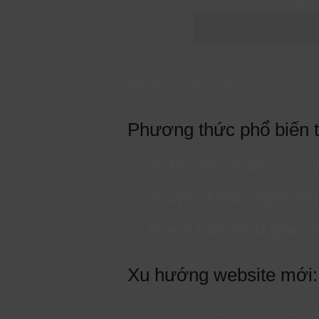
Hệ thống thanh toán trực tu
Phương thức phổ biến 
Ví điện tử nội địa
: Momo,
Chuyển khoản ngân hà
Thanh toán COD (giao h
Xu hướng website mới:
Tích hợp các hình thức t