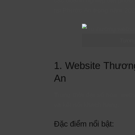
các doanh nghiệp địa phươn
tại Phước An trong năm 20
Tương
1. Website Thươn
An
Trong thời đại số hóa, web
và kết nối khách hàng.
Đặc điểm nổi bật: