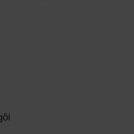
 hiệu quả với các mặt hàng
ân bón cho cây cà phê” hoặc
à khả năng mua hàng.
gôi