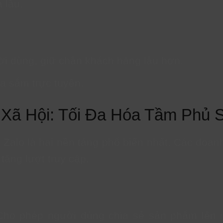
 lâu.
ời dùng, giữ chân khách hàng lâu hơn.
a sắm trực tuyến.
 Xã Hội: Tối Đa Hóa Tầm Phủ 
Zalo là hai nền tảng phổ biến nhất. Các doa
 tăng lượt truy cập.
Cho phép người dùng chia sẻ sản phẩm lên 