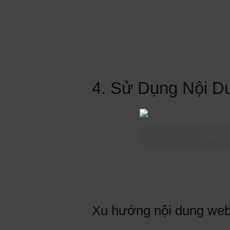
nhấp chuột.
Bán hàng qua livestrea
Đăng nhập bằng tài kho
4. Sử Dụng Nội D
Nội du
Khách hàng ngày càng yêu c
Xu hướng nội dung web