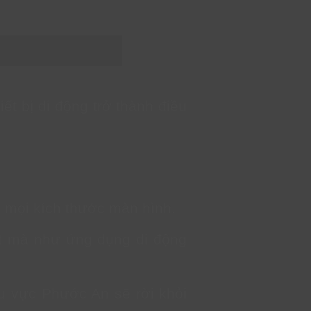
ết bị di động trở thành điều
i mọi kích thước màn hình.
t mà như ứng dụng di động
hu vực Phước An sẽ rời khỏi