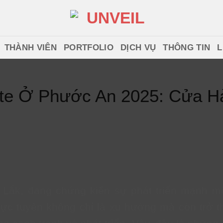
THÀNH VIÊN
PORTFOLIO
DỊCH VỤ
THÔNG TIN
L
te Ở Phước An 2025: Cửa H
 Lắk, đang chứng kiến sự phát triển mạnh 
ực tuyến không chỉ là xu hướng mà còn trở th