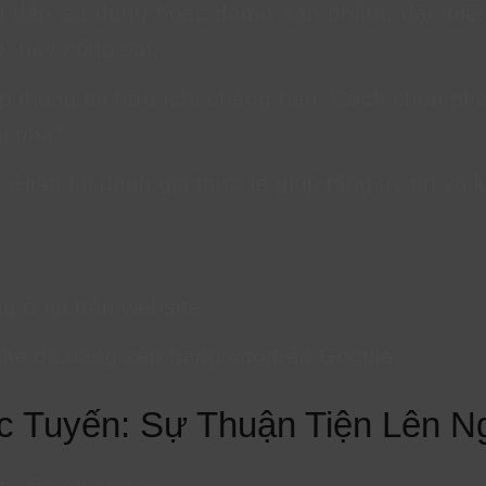
 dẫn sử dụng hoặc demo sản phẩm, đặc biệt
o, hay nông sản.
p thông tin hữu ích, chẳng hạn “Cách chọn ph
i nhà”.
g
: Hiển thị đánh giá thực tế giúp tăng uy tín v
 ở lại trên website.
ite dễ dàng xếp hạng cao trên Google.
c Tuyến: Sự Thuận Tiện Lên N