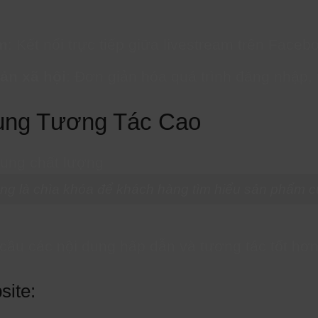
m
: Kết nối trực tiếp giữa livestream trên Faceb
ản xã hội
: Đơn giản hóa quá trình đăng nhập, t
ung Tương Tác Cao
ng là chìa khóa để khách hàng tìm hiểu sản phẩm 
ầu các nội dung hấp dẫn và tương tác tốt hơn
site: