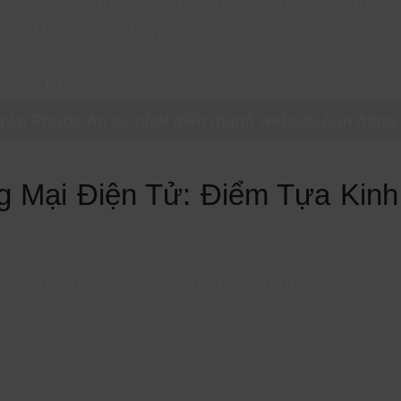
g cạnh tranh và phát triển. Vậy, đâu là những
25?. Hãy cùng khám phá nhé.
 lai Phước An sẽ phát triển mạnh website bán hàng 
g Mại Điện Tử: Điểm Tựa Kin
site không chỉ là kênh bán hàng mà còn là c