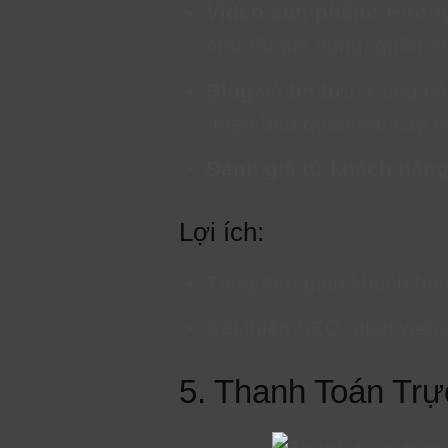
Video sản phẩm
: Hướng
như đồ gia dụng, quần á
Blog và tin tức
: Cung cấ
“Mẹo bảo quản trái cây tạ
Đánh giá từ khách hàn
Lợi ích:
Tăng thời gian khách hàng
Cải thiện SEO, giúp webs
5. Thanh Toán Trự