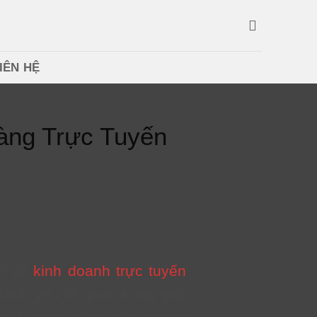
IÊN HỆ
àng Trực Tuyến
mẽ về
kinh doanh trực tuyến
.
ành yếu tố quan trọng giúp