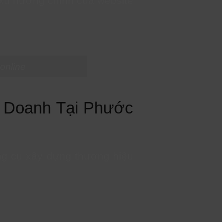
 xu hướng chính của website
online
h Doanh Tại Phước
ông cụ xây dựng thương hiệu