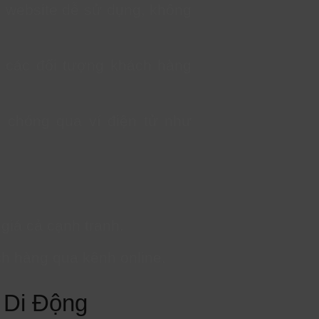
 website dễ sử dụng, không
 các đối tượng khách hàng
h chóng qua ví điện tử như
giá cả cạnh tranh.
ch hàng qua kênh online.
ị Di Động