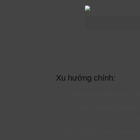
Với sự phổ biến của điện th
kiện tiên quyết.
Xu hướng chính:
Thiết kế responsive
: We
Tích hợp PWA (Progre
nhưng không cần tải xuố
Tốc độ tải trang nhanh