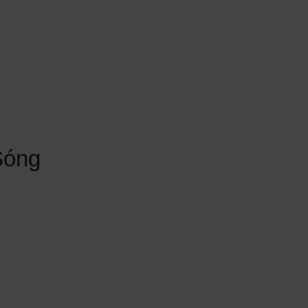
Sóng
nh nghiệp cần tận dụng mạng
mạng xã hội chỉ với một cú