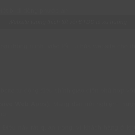
Website tương thích tốt với ĐTDD là xu hướng
oại thông minh, việc tối ưu hóa website cho thi
bsite tự động điều chỉnh giao diện phù hợp vớ
ssive Web Apps)
: Mang đến trải nghiệm mượ
ng.
: Điều này rất quan trọng, vì khách hàng ở k