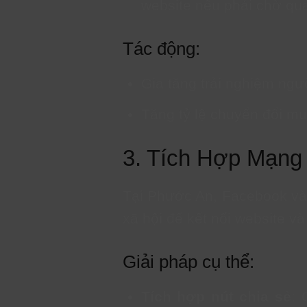
website nếu phải chờ quá
Tác động:
Gia tăng trải nghiệm ngư
Tăng tỷ lệ chuyển đổi mu
3. Tích Hợp Mạng
Tại Phước An, Facebook và 
xã hội để kết nối website và
Giải pháp cụ thể:
Tích hợp nút chia sẻ
: 